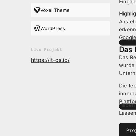
Eingab
Voxel Theme
Highli
Anstell
WordPress
erkenn
Google
Das 
Live Projekt
Das Re
https://it-cs.io/
wurde 
Untern
Die te
innerh
Plattf
Haben 
Lassen
Pro