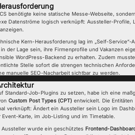
Herausforderung
-CS benötigte keine statische Messe-Webseite, sondern e
xe Datenströme logisch verknüpft: Aussteller-Profile,
nanzeigen.
chnische Kern-Herausforderung lag im „Self-Service“-A
n in der Lage sein, ihre Firmenprofile und Vakanzen eig
nsible WordPress-Backend zu erhalten. Zudem musste 
entlichte Stelle sofort die strengen technischen Anfor
e manuelle SEO-Nacharbeit sichtbar zu werden.
rchitektur
auf Standard-Job-Plugins zu setzen, habe ich eine maß
von
Custom Post Types (CPT)
entwickelt. Die Entitäten
onal verknüpft: Ändert ein Aussteller sein Logo im Dashb
r Event-Karte, im Job-Listing und im Timetable.
e Aussteller wurde ein geschütztes
Frontend-Dashboar