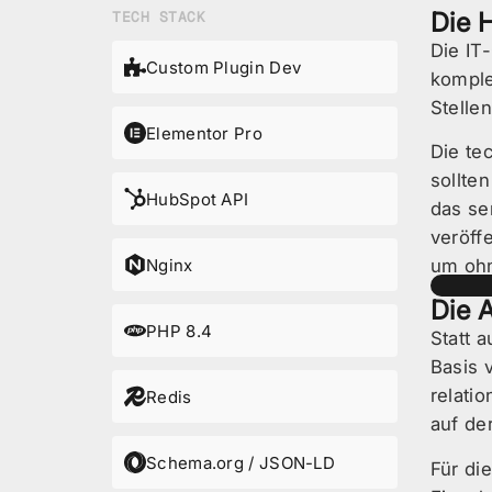
Die 
TECH STACK
Die IT
Custom Plugin Dev
komple
Stelle
Elementor Pro
Die te
sollte
HubSpot API
das se
veröff
Nginx
um ohn
Die A
PHP 8.4
Statt 
Basis 
relati
Redis
auf de
Schema.org / JSON-LD
Für di