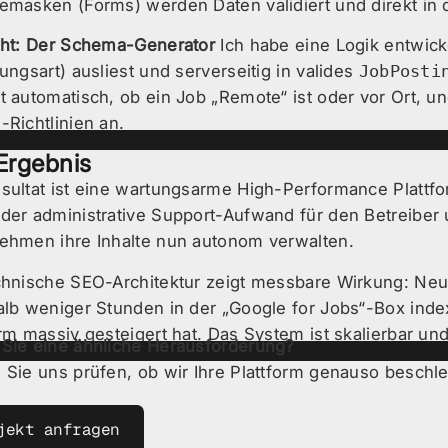
emasken (Forms) werden Daten validiert und direkt in
ght: Der Schema-Generator
Ich habe eine Logik entwicke
ungsart) ausliest und serverseitig in valides
JobPosti
t automatisch, ob ein Job „Remote“ ist oder vor Ort, 
-Richtlinien an.
Ergebnis
sultat ist eine wartungsarme High-Performance Platt
der administrative Support-Aufwand für den Betreiber 
ehmen ihre Inhalte nun autonom verwalten.
chnische SEO-Architektur zeigt messbare Wirkung: Neu
alb weniger Stunden in der „Google for Jobs“-Box index
orm massiv gesteigert hat. Das System ist skalierbar und
Sie eine ähnliche Herausforderung?
 Sie uns prüfen, ob wir Ihre Plattform genauso beschl
jekt anfragen